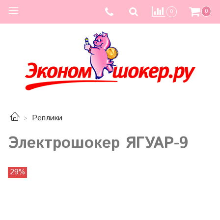
0
0
Реплики
Электрошокер ЯГУАР-9
29%